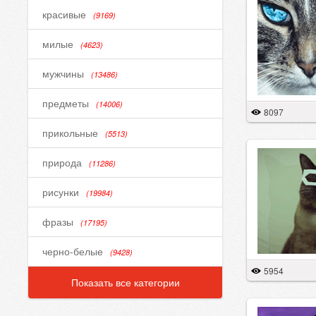
красивые
(9169)
милые
(4623)
мужчины
(13486)
предметы
(14006)
8097
прикольные
(5513)
природа
(11286)
рисунки
(19984)
фразы
(17195)
черно-белые
(9428)
5954
Показать все категории