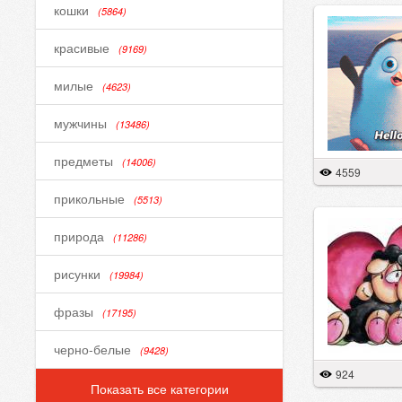
кошки
(5864)
красивые
(9169)
милые
(4623)
мужчины
(13486)
предметы
(14006)
4559
прикольные
(5513)
природа
(11286)
рисунки
(19984)
фразы
(17195)
черно-белые
(9428)
924
Показать все категории