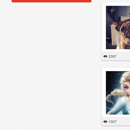
2397
1007