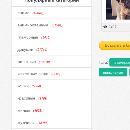
аниме
(18042)
анимированные
(51594)
2407
гламурные
(5415)
Вставить в б
девушки
(51714)
животные
Тэги:
(12010)
анимиро
прикольные
известные люди
(6266)
кошки
(5864)
красивые
(9169)
милые
(4623)
мужчины
(13486)