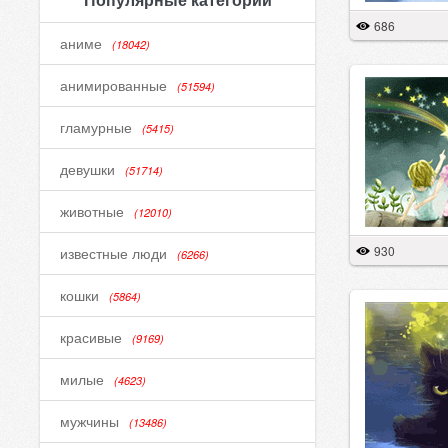
686
аниме
(18042)
анимированные
(51594)
гламурные
(5415)
девушки
(51714)
животные
(12010)
930
известные люди
(6266)
кошки
(5864)
красивые
(9169)
милые
(4623)
мужчины
(13486)