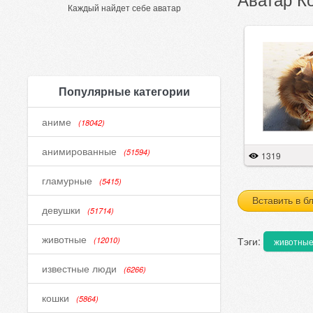
Каждый найдет себе аватар
Популярные категории
аниме
(18042)
анимированные
(51594)
1319
гламурные
(5415)
Вставить в б
девушки
(51714)
животные
Тэги:
(12010)
животны
известные люди
(6266)
кошки
(5864)