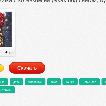
601
Cкачать
ные
дети
животные
зима
кошки
новый год
и тегами