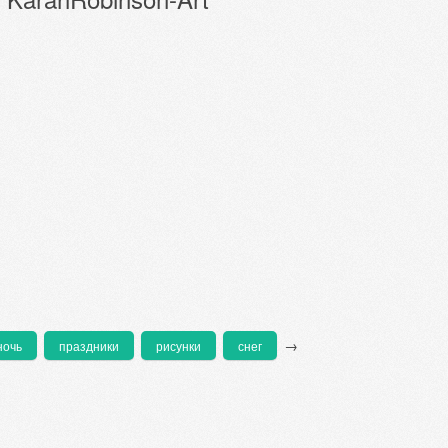
→
ночь
праздники
рисунки
снег