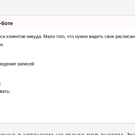
-боте
иси клиентов никуда. Мало того, что нужно видеть свое расписа
e.
ведение записей:
;
вать;
очка с котенком на руках под снегом, by