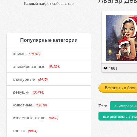
Каждый найдет себе аватар
Популярные категории
аниме
(18042)
анимированные
(51594)
1661
гламурные
(5415)
Вставить в блог
девушки
(51714)
животные
Тэги:
(12010)
анимирован
все аватары с этим
известные люди
(6266)
кошки
(5864)