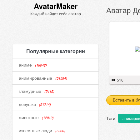
AvatarMaker
Аватар Д
Каждый найдет себе аватар
Популярные категории
аниме
(18042)
анимированные
(51594)
516
гламурные
(5415)
Вставить в б
девушки
(51714)
животные
Тэги:
(12010)
анимиро
известные люди
(6266)