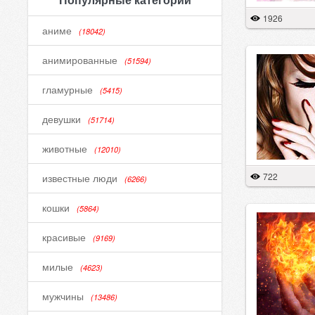
1926
аниме
(18042)
анимированные
(51594)
гламурные
(5415)
девушки
(51714)
животные
(12010)
722
известные люди
(6266)
кошки
(5864)
красивые
(9169)
милые
(4623)
мужчины
(13486)