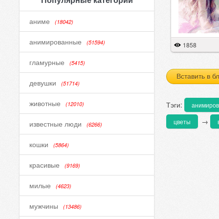
аниме
(18042)
анимированные
(51594)
1858
гламурные
(5415)
Вставить в б
девушки
(51714)
животные
Тэги:
(12010)
анимиро
→
цветы
известные люди
(6266)
кошки
(5864)
красивые
(9169)
милые
(4623)
мужчины
(13486)