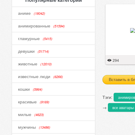
аниме
(18042)
анимированные
(51594)
гламурные
(5415)
девушки
(51714)
294
животные
(12010)
известные люди
(6266)
Вставить в б
кошки
(5864)
Тэги:
анимиро
красивые
(9169)
→
все аватары 
милые
(4623)
мужчины
(13486)