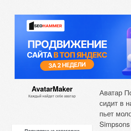
AvatarMaker
Аватар П
Каждый найдет себе аватар
сидит в 
пьет мол
Simpsons
Популярные категории