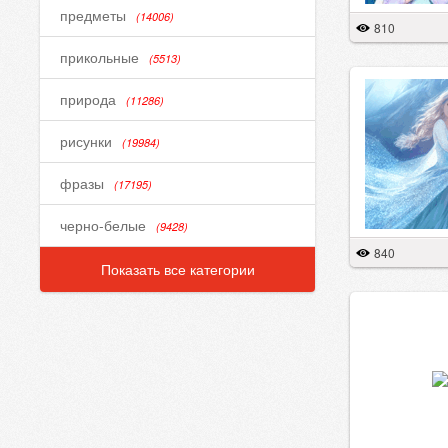
предметы
(14006)
810
прикольные
(5513)
природа
(11286)
рисунки
(19984)
фразы
(17195)
черно-белые
(9428)
840
Показать все категории