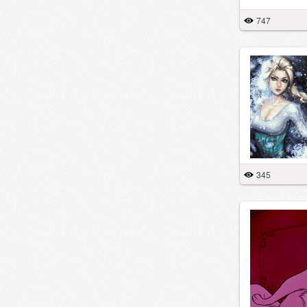
747
345