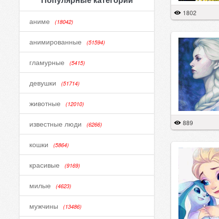
1802
аниме
(18042)
анимированные
(51594)
гламурные
(5415)
девушки
(51714)
животные
(12010)
889
известные люди
(6266)
кошки
(5864)
красивые
(9169)
милые
(4623)
мужчины
(13486)