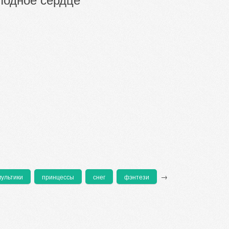
→
мультики
принцессы
снег
фэнтези