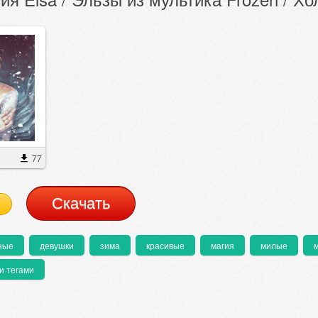
77
Cкачать
ные
девушки
зима
красивые
магия
милые
и тегами