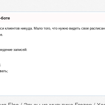
-боте
иси клиентов никуда. Мало того, что нужно видеть свое расписа
e.
ведение записей:
;
вать;
ия Elsa / Эльзы из мультика Frozen / Х