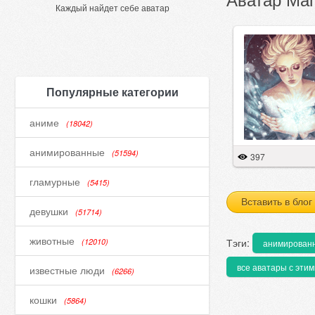
Каждый найдет себе аватар
Популярные категории
аниме
(18042)
анимированные
(51594)
397
гламурные
(5415)
Вставить в блог
девушки
(51714)
животные
Тэги:
(12010)
анимирован
все аватары с этим
известные люди
(6266)
кошки
(5864)