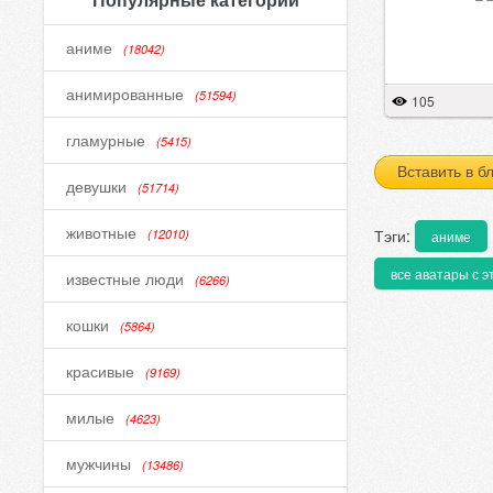
аниме
(18042)
анимированные
(51594)
105
гламурные
(5415)
Вставить в б
девушки
(51714)
животные
Тэги:
(12010)
аниме
все аватары с э
известные люди
(6266)
кошки
(5864)
красивые
(9169)
милые
(4623)
мужчины
(13486)