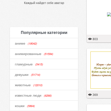
Каждый найдет себе аватар
Популярные категории
803
аниме
(18042)
анимированные
(51594)
гламурные
(5415)
девушки
(51714)
животные
(12010)
369
известные люди
(6266)
кошки
(5864)