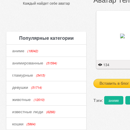
Каждый найдет себе аватар
Популярные категории
аниме
(18042)
анимированные
(51594)
134
гламурные
(5415)
Вставить в блог
девушки
(51714)
животные
Тэги:
(12010)
аниме
известные люди
(6266)
кошки
(5864)