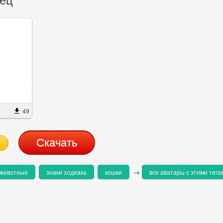
49
Cкачать
→
животные
знаки зодиака
кошки
все аватары с этими тега