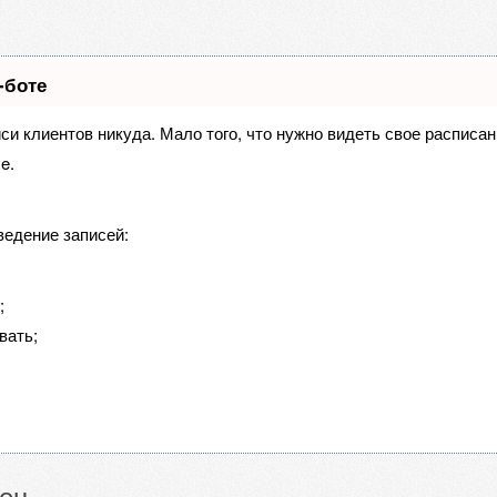
-боте
иси клиентов никуда. Мало того, что нужно видеть свое расписа
e.
ведение записей:
;
вать;
лец