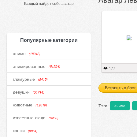
Каждый найдет себе аватар
Популярные категории
аниме
(18042)
анимированные
(51594)
177
гламурные
(5415)
Вставить в блог
девушки
(51714)
животные
Тэги:
(12010)
аниме
известные люди
(6266)
кошки
(5864)