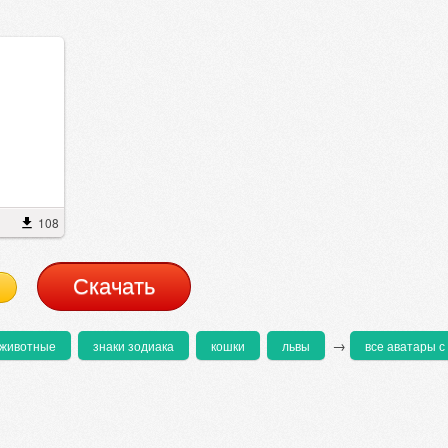
108
Cкачать
→
животные
знаки зодиака
кошки
львы
все аватары с