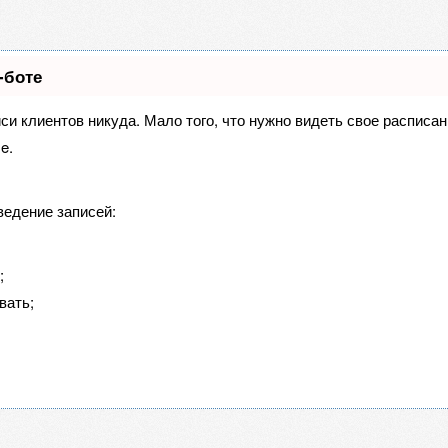
-боте
иси клиентов никуда. Мало того, что нужно видеть свое расписа
e.
ведение записей:
;
вать;
в