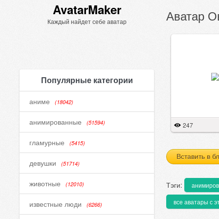
AvatarMaker
Аватар О
Каждый найдет себе аватар
Популярные категории
аниме
(18042)
анимированные
(51594)
247
гламурные
(5415)
Вставить в б
девушки
(51714)
животные
Тэги:
(12010)
анимиро
все аватары с э
известные люди
(6266)