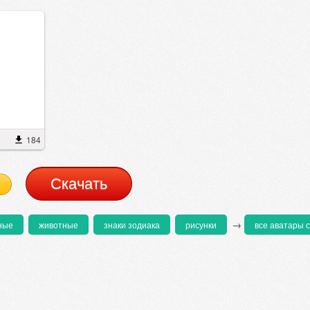
184
Cкачать
→
ные
животные
знаки зодиака
рисунки
все аватары с