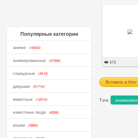
Популярные категории
аниме
(18042)
анимированные
(51594)
575
гламурные
(5415)
Вставить в блог
девушки
(51714)
животные
Тэги:
(12010)
анимирован
известные люди
(6266)
кошки
(5864)
красивые