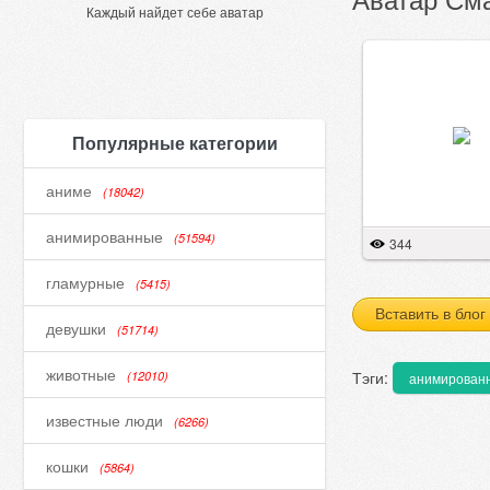
Каждый найдет себе аватар
Популярные категории
аниме
(18042)
анимированные
(51594)
344
гламурные
(5415)
Вставить в блог
девушки
(51714)
животные
Тэги:
(12010)
анимирован
известные люди
(6266)
кошки
(5864)