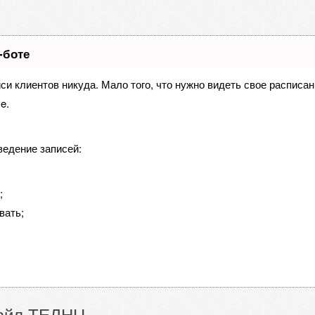
-боте
иси клиентов никуда. Мало того, что нужно видеть свое расписа
e.
ведение записей:
;
вать;
айл ТЕЛНЦ