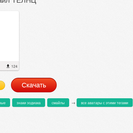
124
Cкачать
→
ные
знаки зодиака
смайлы
все аватары с этими тегами