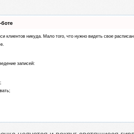
-боте
иси клиентов никуда. Мало того, что нужно видеть свое расписа
e.
ведение записей:
;
вать;
очка целуется и вокруг светящиеся гир