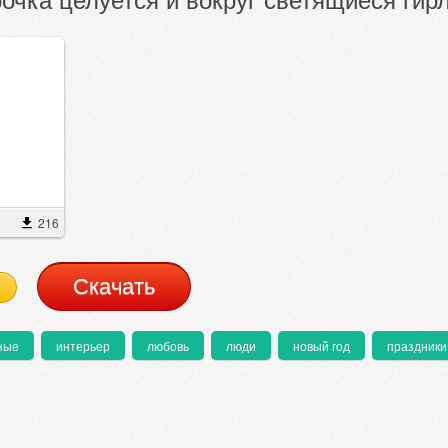
216
Cкачать
ные
интерьер
любовь
люди
новый год
праздники