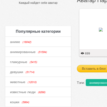
Каждый найдет себе аватар
Популярные категории
аниме
(18042)
анимированные
(51594)
699
гламурные
(5415)
Вставить в блог
девушки
(51714)
животные
Тэги:
(12010)
анимирован
известные люди
(6266)
кошки
(5864)