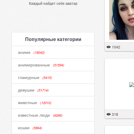
Каждый найдет себе аватар
Популярные категории
1042
аниме
(18042)
анимированные
(51594)
гламурные
(5415)
девушки
(51714)
животные
(12010)
318
известные люди
(6266)
кошки
(5864)