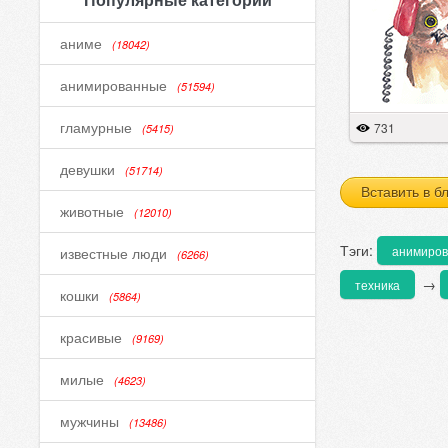
аниме
(18042)
анимированные
(51594)
гламурные
731
(5415)
девушки
(51714)
Вставить в б
животные
(12010)
Тэги:
анимиро
известные люди
(6266)
→
техника
кошки
(5864)
красивые
(9169)
милые
(4623)
мужчины
(13486)