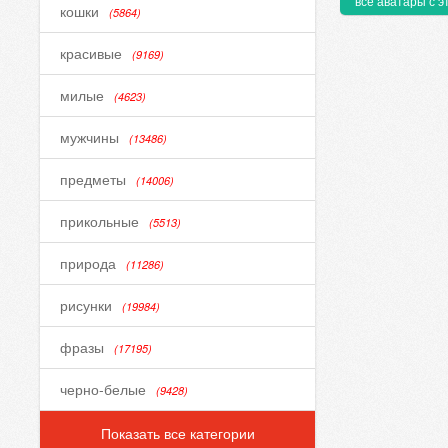
все аватары с э
кошки
(5864)
красивые
(9169)
милые
(4623)
мужчины
(13486)
предметы
(14006)
прикольные
(5513)
природа
(11286)
рисунки
(19984)
фразы
(17195)
черно-белые
(9428)
Показать все категории