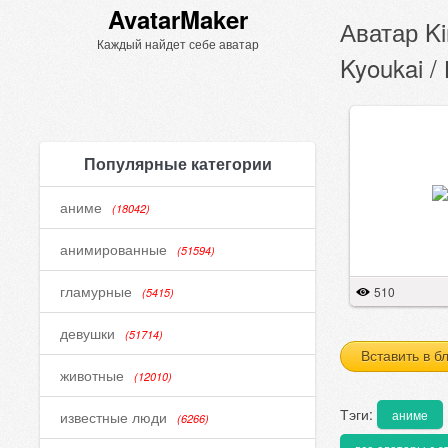
AvatarMaker
Аватар Ki
Каждый найдет себе аватар
Kyoukai 
Популярные категории
аниме
(18042)
анимированные
(51594)
гламурные
510
(5415)
девушки
(51714)
Вставить в б
животные
(12010)
Тэги:
аниме
известные люди
(6266)