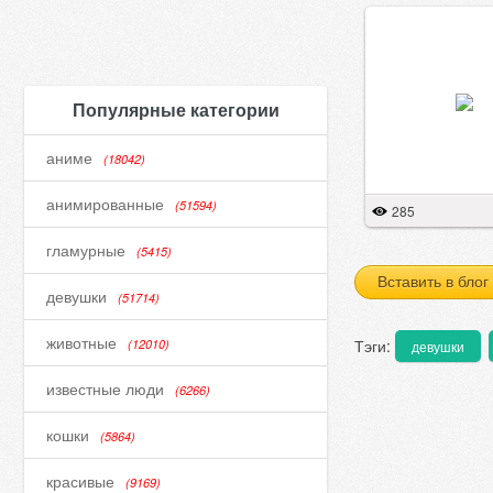
Популярные категории
аниме
(18042)
анимированные
(51594)
285
гламурные
(5415)
Вставить в блог
девушки
(51714)
животные
Тэги:
(12010)
девушки
известные люди
(6266)
кошки
(5864)
красивые
(9169)