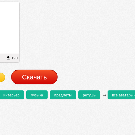
190
Cкачать
→
интерьер
музыка
предметы
ретушь
все аватары 