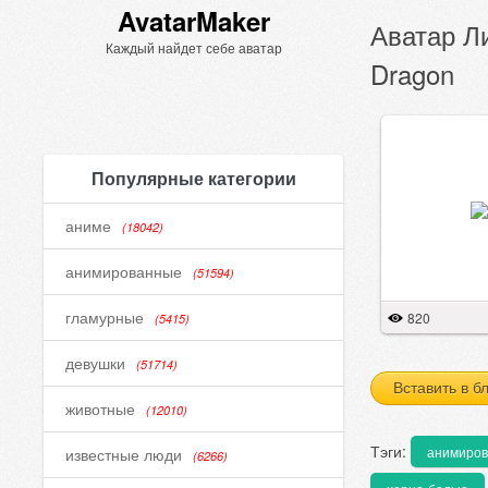
AvatarMaker
Аватар Ли
Каждый найдет себе аватар
Dragon
Популярные категории
аниме
(18042)
анимированные
(51594)
гламурные
820
(5415)
девушки
(51714)
Вставить в б
животные
(12010)
Тэги:
анимиро
известные люди
(6266)