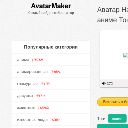
AvatarMaker
Аватар Н
Каждый найдет себе аватар
аниме То
Популярные категории
аниме
(18042)
анимированные
(51594)
гламурные
372
(5415)
девушки
(51714)
Вставить в б
животные
(12010)
Тэги:
аниме
известные люди
(6266)