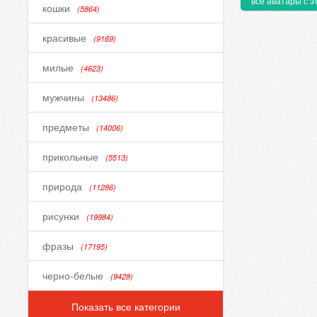
все аватары с э
кошки
(5864)
красивые
(9169)
милые
(4623)
мужчины
(13486)
предметы
(14006)
прикольные
(5513)
природа
(11286)
рисунки
(19984)
фразы
(17195)
черно-белые
(9428)
Показать все категории