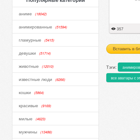
аниме
(18042)
анимированные
(51594)
357
гламурные
(5415)
Вставить в б
девушки
(51714)
животные
Тэги:
(12010)
анимиро
все аватары с э
известные люди
(6266)
кошки
(5864)
красивые
(9169)
милые
(4623)
мужчины
(13486)