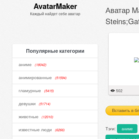
AvatarMaker
Аватар Ma
Каждый найдет себе аватар
Steins;Ga
Популярные категории
аниме
(18042)
анимированные
(51594)
гламурные
502
(5415)
девушки
(51714)
Вставить в б
животные
(12010)
Тэги:
аниме
известные люди
(6266)