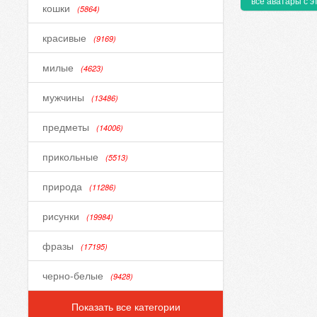
все аватары с э
кошки
(5864)
красивые
(9169)
милые
(4623)
мужчины
(13486)
предметы
(14006)
прикольные
(5513)
природа
(11286)
рисунки
(19984)
фразы
(17195)
черно-белые
(9428)
Показать все категории