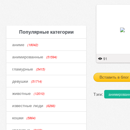
Популярные категории
аниме
(18042)
анимированные
(51594)
91
гламурные
(5415)
Вставить в блог
девушки
(51714)
животные
Тэги:
(12010)
анимирован
известные люди
(6266)
кошки
(5864)
красивые