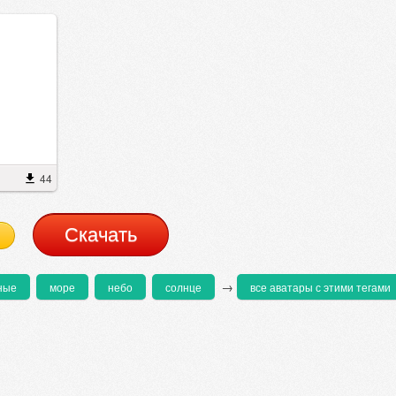
44
Cкачать
→
ные
море
небо
солнце
все аватары с этими тегами