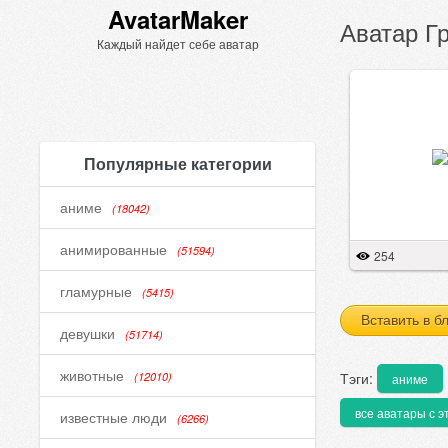
AvatarMaker
Аватар Г
Каждый найдет себе аватар
Популярные категории
аниме
(18042)
анимированные
(51594)
254
гламурные
(5415)
Вставить в б
девушки
(51714)
животные
Тэги:
(12010)
аниме
все аватары с э
известные люди
(6266)