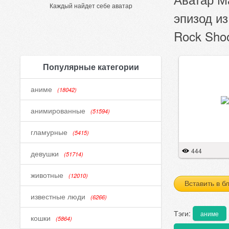
Каждый найдет себе аватар
эпизод из
Rock Shoo
Популярные категории
аниме
(18042)
анимированные
(51594)
гламурные
(5415)
444
девушки
(51714)
животные
(12010)
Вставить в б
известные люди
(6266)
Тэги:
аниме
кошки
(5864)