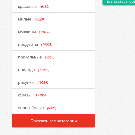
все аватары с э
красивые
(9169)
милые
(4623)
мужчины
(13486)
предметы
(14006)
прикольные
(5513)
природа
(11286)
рисунки
(19984)
фразы
(17195)
черно-белые
(9428)
Показать все категории