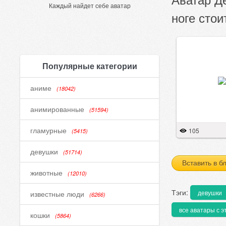
Каждый найдет себе аватар
ноге стои
Популярные категории
аниме
(18042)
анимированные
(51594)
гламурные
105
(5415)
девушки
(51714)
Вставить в б
животные
(12010)
Тэги:
девушки
известные люди
(6266)
все аватары с э
кошки
(5864)