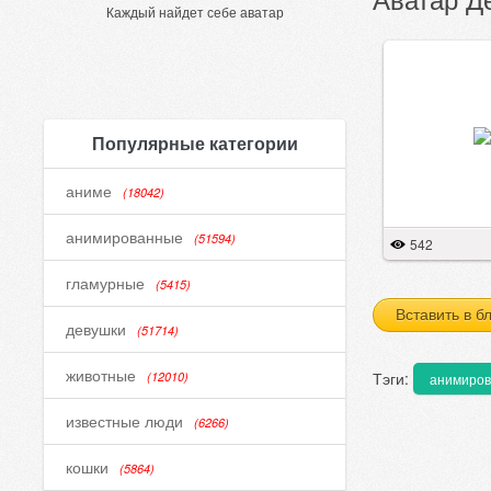
Каждый найдет себе аватар
Популярные категории
аниме
(18042)
анимированные
(51594)
542
гламурные
(5415)
Вставить в б
девушки
(51714)
животные
Тэги:
(12010)
анимиро
известные люди
(6266)
кошки
(5864)