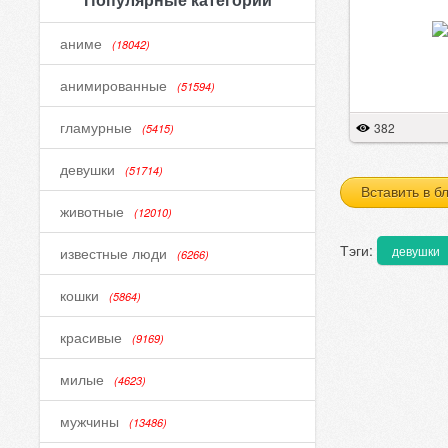
аниме
(18042)
анимированные
(51594)
гламурные
382
(5415)
девушки
(51714)
Вставить в б
животные
(12010)
Тэги:
девушки
известные люди
(6266)
кошки
(5864)
красивые
(9169)
милые
(4623)
мужчины
(13486)