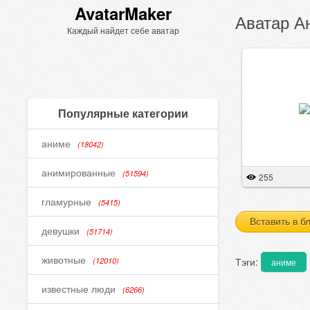
AvatarMaker
Аватар А
Каждый найдет себе аватар
Популярные категории
аниме
(18042)
анимированные
(51594)
255
гламурные
(5415)
Вставить в б
девушки
(51714)
животные
Тэги:
(12010)
аниме
известные люди
(6266)