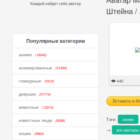
Каждый найдет себе аватар
Штейна / 
Популярные категории
аниме
(18042)
анимированные
(51594)
гламурные
440
(5415)
девушки
(51714)
Вставить в б
животные
(12010)
Тэги:
аниме
известные люди
(6266)
→
все аватары 
кошки
(5864)