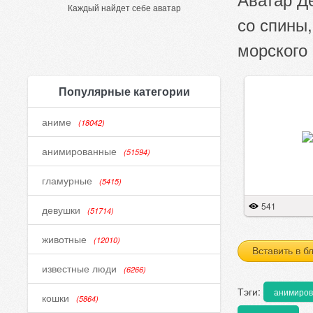
Каждый найдет себе аватар
со спины
морского 
Популярные категории
аниме
(18042)
анимированные
(51594)
гламурные
(5415)
541
девушки
(51714)
животные
(12010)
Вставить в б
известные люди
(6266)
Тэги:
анимиро
кошки
(5864)