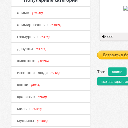
аниме
(18042)
анимированные
(51594)
гламурные
444
(5415)
девушки
(51714)
Вставить в б
животные
(12010)
Тэги:
аниме
известные люди
(6266)
все аватары с э
кошки
(5864)
красивые
(9169)
милые
(4623)
мужчины
(13486)