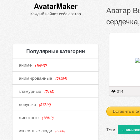
AvatarMaker
Аватар В
Каждый найдет себе аватар
сердечка
Популярные категории
аниме
(18042)
анимированные
(51594)
гламурные
314
(5415)
девушки
(51714)
Вставить в б
животные
(12010)
Тэги:
анимиро
известные люди
(6266)