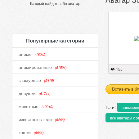
Каждый найдет себе аватар
Популярные категории
аниме
(18042)
анимированные
(51594)
155
гламурные
(5415)
Вставить в б
девушки
(51714)
животные
Тэги:
(12010)
анимиро
все аватары с э
известные люди
(6266)
кошки
(5864)