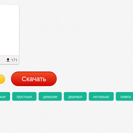
171
Cкачать
ные
грустные
девушки
деревья
интерьер
лампа