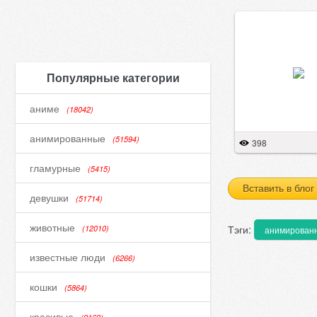
Популярные категории
аниме
(18042)
анимированные
(51594)
398
гламурные
(5415)
Вставить в блог
девушки
(51714)
животные
Тэги:
(12010)
анимирован
известные люди
(6266)
кошки
(5864)
красивые