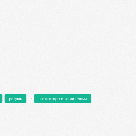
→
ретушь
все аватары с этими тегами