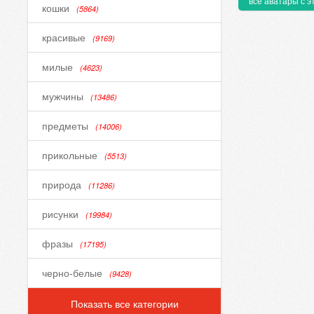
все аватары с э
кошки
(5864)
красивые
(9169)
милые
(4623)
мужчины
(13486)
предметы
(14006)
прикольные
(5513)
природа
(11286)
рисунки
(19984)
фразы
(17195)
черно-белые
(9428)
Показать все категории