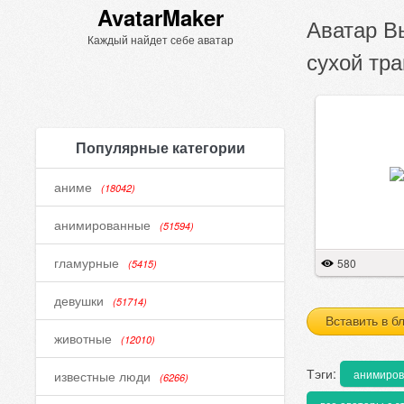
AvatarMaker
Аватар В
Каждый найдет себе аватар
сухой тр
Популярные категории
аниме
(18042)
анимированные
(51594)
гламурные
580
(5415)
девушки
(51714)
Вставить в б
животные
(12010)
Тэги:
анимиро
известные люди
(6266)