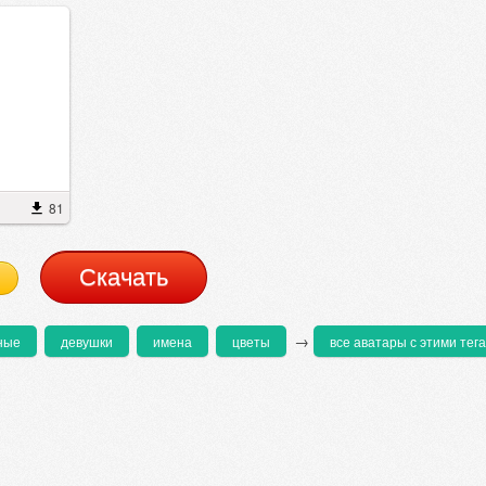
81
Cкачать
→
ные
девушки
имена
цветы
все аватары с этими тег