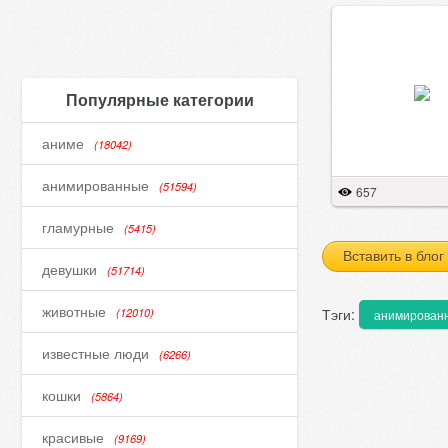
Популярные категории
аниме
(18042)
анимированные
(51594)
657
гламурные
(5415)
Вставить в блог
девушки
(51714)
животные
Тэги:
(12010)
анимирован
известные люди
(6266)
кошки
(5864)
красивые
(9169)