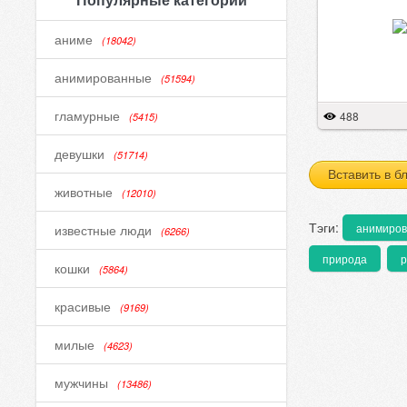
аниме
(18042)
анимированные
(51594)
гламурные
488
(5415)
девушки
(51714)
Вставить в б
животные
(12010)
Тэги:
анимиро
известные люди
(6266)
природа
кошки
(5864)
красивые
(9169)
милые
(4623)
мужчины
(13486)