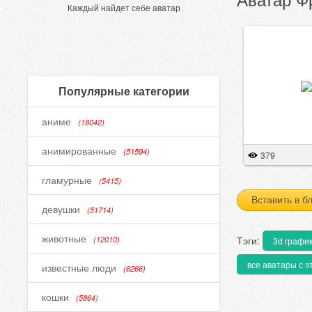
Каждый найдет себе аватар
Популярные категории
аниме
(18042)
анимированные
(51594)
379
гламурные
(5415)
Вставить в б
девушки
(51714)
животные
Тэги:
(12010)
3d графи
все аватары с э
известные люди
(6266)
кошки
(5864)