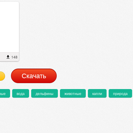
148
Cкачать
ные
вода
дельфины
животные
капли
природа