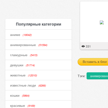
Популярные категории
аниме
(18042)
анимированные
(51594)
331
гламурные
(5415)
Вставить в блог
девушки
(51714)
животные
Тэги:
(12010)
анимирован
известные люди
(6266)
кошки
(5864)
красивые
(9169)