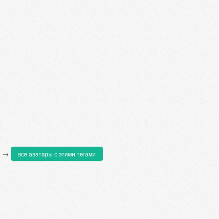
→
все аватары с этими тегами