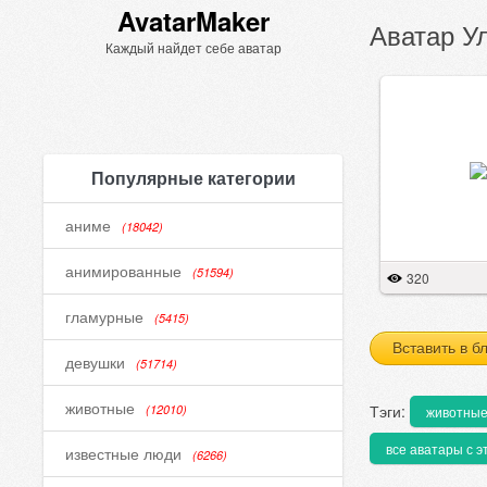
AvatarMaker
Аватар Ул
Каждый найдет себе аватар
Популярные категории
аниме
(18042)
анимированные
(51594)
320
гламурные
(5415)
Вставить в б
девушки
(51714)
животные
Тэги:
(12010)
животны
все аватары с э
известные люди
(6266)