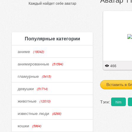
Каждый найдет себе аватар
Популярные категории
аниме
(18042)
анимированные
(51594)
466
гламурные
(5415)
Вставить в б
девушки
(51714)
животные
Тэги:
(12010)
him
известные люди
(6266)
кошки
(5864)