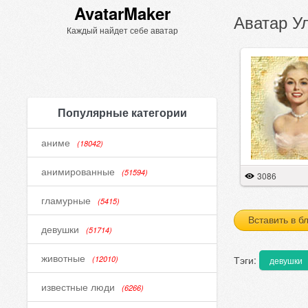
AvatarMaker
Аватар У
Каждый найдет себе аватар
Популярные категории
аниме
(18042)
анимированные
(51594)
3086
гламурные
(5415)
Вставить в б
девушки
(51714)
животные
Тэги:
(12010)
девушки
известные люди
(6266)