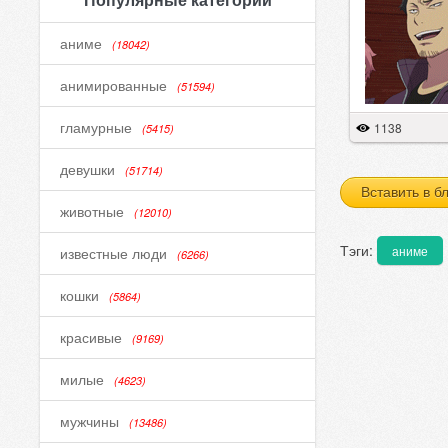
аниме
(18042)
анимированные
(51594)
гламурные
1138
(5415)
девушки
(51714)
Вставить в б
животные
(12010)
Тэги:
аниме
известные люди
(6266)
кошки
(5864)
красивые
(9169)
милые
(4623)
мужчины
(13486)